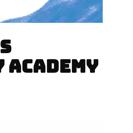
S
Y ACADEMY