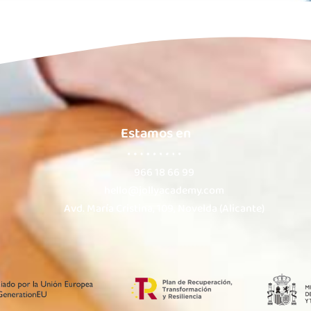
Estamos en
966 18 66 99
hello@jollyacademy.com
Avd. María Cristina, 109, Novelda (Alicante)