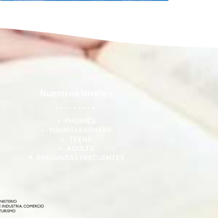
Nuestros Niveles
PHONICS
YOUNG LEARNERS
TEENS
ADULTS
PREGUNTAS FRECUENTES