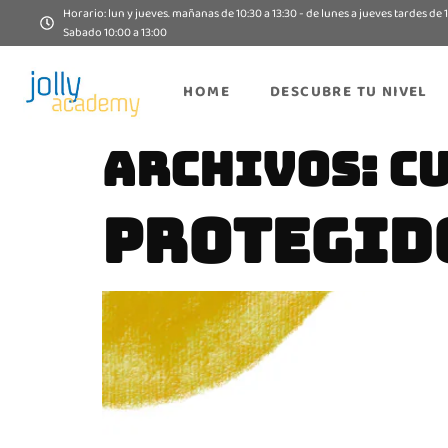
Horario: lun y jueves. mañanas de 10:30 a 13:30 - de lunes a jueves tardes de 1
Sabado 10:00 a 13:00
HOME
DESCUBRE TU NIVEL
ARCHIVOS:
C
PROTEGIDO