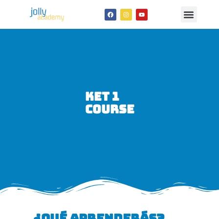
KET 1
COURSE
¿QUÉ APRENDERÁS?