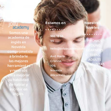
Estamos en
Nuestros
Niveles
Somos una
966 18 66
academia de
PHONICS
99
inglés en
YOUNG
Novelda
hello@jollyacademy.com
LEARNERS
comprometida
TEENS
a brindarle
Avd. María
ADULTS
las mejores
Cristina,
PREGUNTAS
herramientas
109,
FRECUENTES
y recursos
Novelda
para mejorar
(Alicante)
su habilidad
de hablar y
escribir en
inglés.