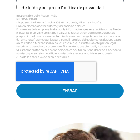
He leído y acepto la
Política de privacidad
Responsable: Jolly Academy S.L.
NIF: B54719448
Dir. postal: Avd. Maria Cristina 109-111, Novelda, Alicante - España.
Correo electrónico: benidorm@asesoriamonblau.es
En nombre de la empresa tratamos la información que nos facilita con el fin de
prestarles el servicio solicitado, realizar la facturación del mismo. Los datos
proporcionados se conservarán mientras se mantenga la relación comercial o
durante los años necesarios para cumplir con las obligaciones legales. Los datos
no se ceden a terceros salvo en los casos en que exista una obligación legal.
Usted tiene derecho a obtener confirmación sobre si en Jolly Academy
S.L.estamos tratando sus datos personales por tanto tiene derecho a acceder a
sus datos personales, rectificar los datos inexactos o solicitar su supresión
cuando los datos ya no sean necesarios.
ENVIAR