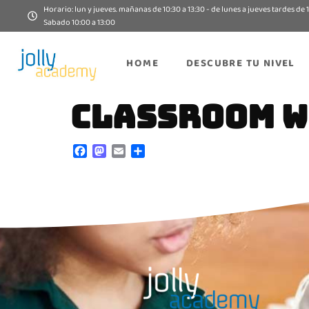
Horario: lun y jueves. mañanas de 10:30 a 13:30 - de lunes a jueves tardes de 1
Sabado 10:00 a 13:00
HOME
DESCUBRE TU NIVEL
CLASSROOM W
Facebook
Mastodon
Email
Compartir