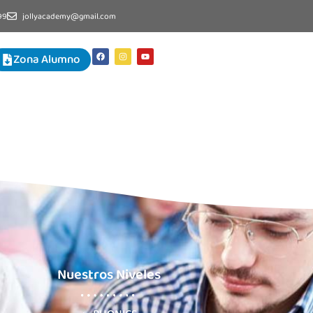
99
jollyacademy@gmail.com
Zona Alumno
Nuestros Niveles