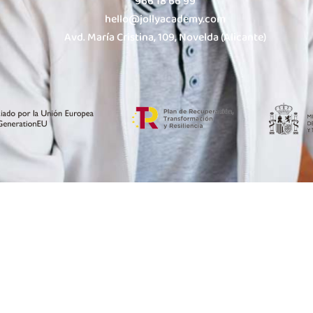
966 18 66 99
hello@jollyacademy.com
Avd. María Cristina, 109, Novelda (Alicante)
Aviso Legal
Política de Privacidad
Po