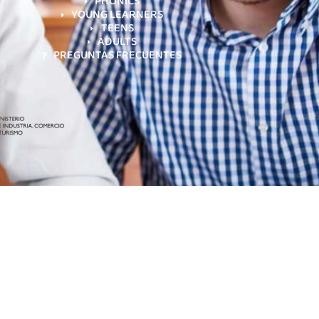
PHONICS
YOUNG LEARNERS
TEENS
ADULTS
PREGUNTAS FRECUENTES
lítica de Cookies
Personalizar Cookies
Accesibilidad
Política de Calidad
Blog