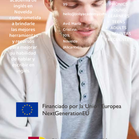
academia de
PHONICS
99
inglés en
YOUNG
Novelda
hello@jollyacademy.com
LEARNERS
comprometida
TEENS
a brindarle
Avd. María
ADULTS
las mejores
Cristina,
PREGUNTAS
herramientas
109,
FRECUENTES
y recursos
Novelda
para mejorar
(Alicante)
su habilidad
de hablar y
escribir en
inglés.