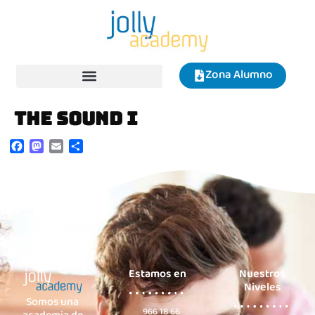
Zona Alumno
THE SOUND I
Facebook
Mastodon
Email
Compartir
Estamos en
Nuestros
Niveles
Somos una
966 18 66