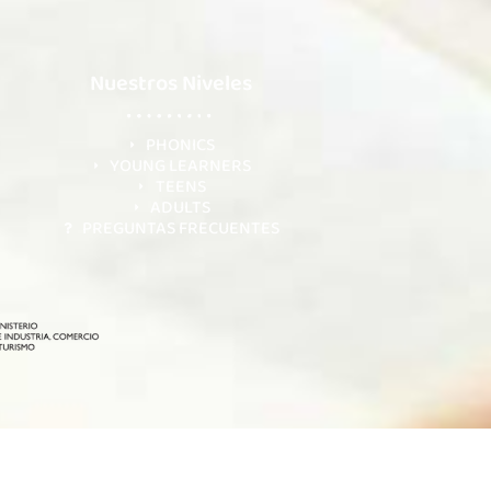
Nuestros Niveles
PHONICS
YOUNG LEARNERS
TEENS
ADULTS
PREGUNTAS FRECUENTES
lítica de Cookies
Personalizar Cookies
Accesibilidad