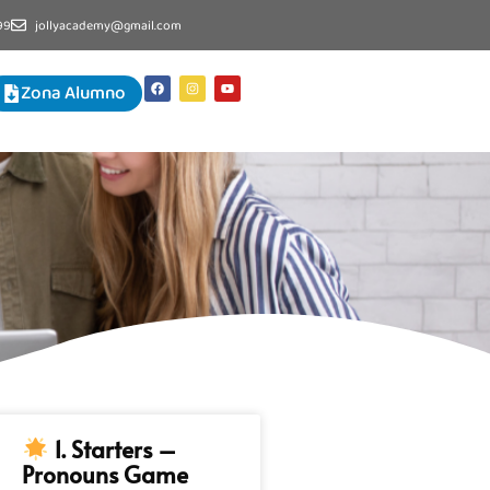
99
jollyacademy@gmail.com
Zona Alumno
1. Starters –
Pronouns Game