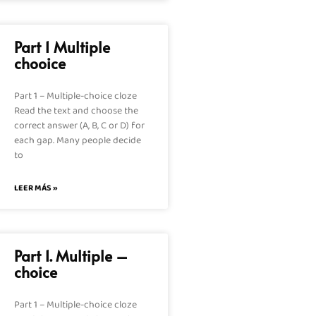
Part 1 Multiple
chooice
Part 1 – Multiple-choice cloze
Read the text and choose the
correct answer (A, B, C or D) for
each gap. Many people decide
to
LEER MÁS »
Part 1. Multiple –
choice
Part 1 – Multiple-choice cloze