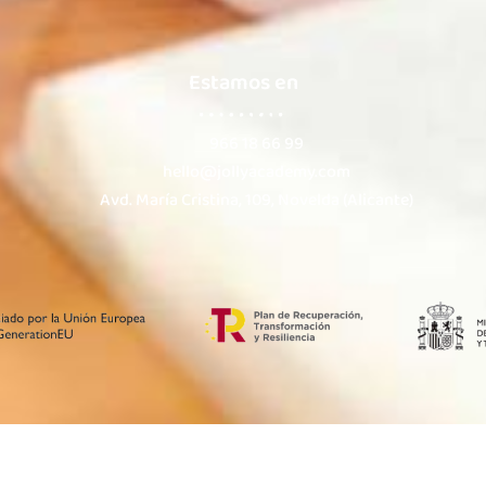
Estamos en
966 18 66 99
hello@jollyacademy.com
Avd. María Cristina, 109, Novelda (Alicante)
Aviso Legal
Política de Privacidad
Po