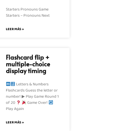
Starters Pronouns Game
Starters – Pronouns Next
LEER MÁS »
Flashcard flip +
multiple-choice
display timing
Letters & Numbers
Flashcards Guess the letter or
number! ▶ Play Game Round 1
of 20
Game Over!
Play Again
LEER MÁS »